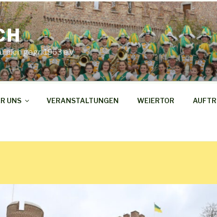
CH
pich gegr. 1963 e.V.
R UNS
VERANSTALTUNGEN
WEIERTOR
AUFTR