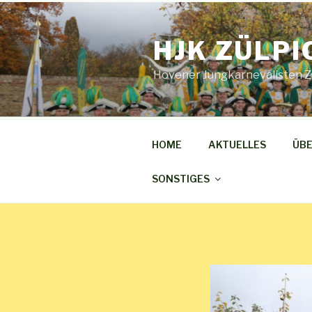
Zum
Inhalt
springen
HJK ZÜLPI
Hovener Jungkarnevalisten Zül
HOME
AKTUELLES
ÜBE
SONSTIGES