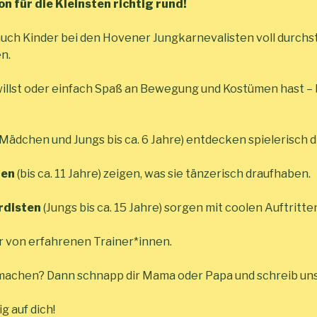
on für die Kleinsten richtig rund!
uch Kinder bei den Hovener Jungkarnevalisten voll durchs
n.
willst oder einfach Spaß an Bewegung und Kostümen hast – b
Mädchen und Jungs bis ca. 6 Jahre) entdecken spielerisch d
hen
(bis ca. 11 Jahre) zeigen, was sie tänzerisch draufhaben.
rdisten
(Jungs bis ca. 15 Jahre) sorgen mit coolen Auftritt
hr von erfahrenen Trainer*innen.
machen? Dann schnapp dir Mama oder Papa und schreib uns 
g auf dich!