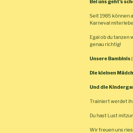
Bei uns geht’s sch
Seit 1985 können a
Karneval miterlebe
Egal ob du tanzen 
genau richtig!
Unsere Bambinis
(
Die kleinen Mädc
Und die Kinderga
Trainiert werdet i
Du hast Lust mitzu
Wir freuen uns riesi