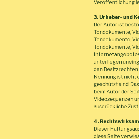
Veröffentlichung le
3. Urheber- und 
Der Autor ist best
Tondokumente, Vide
Tondokumente, Vide
Tondokumente, Vid
Internetangebotes
unterliegen unein
den Besitzrechten 
Nennung ist nicht 
geschützt sind! Das
beim Autor der Sei
Videosequenzen un
ausdrückliche Zust
4. Rechtswirksam
Dieser Haftungsaus
diese Seite verwie