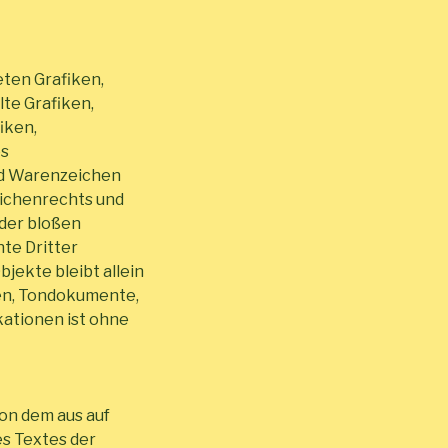
eten Grafiken,
te Grafiken,
iken,
es
nd Warenzeichen
eichenrechts und
 der bloßen
te Dritter
bjekte bleibt allein
ken, Tondokumente,
ationen ist ohne
von dem aus auf
es Textes der