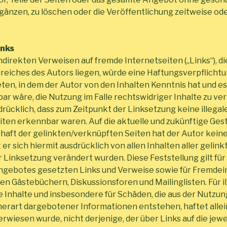
rgänzen, zu löschen oder die Veröffentlichung zeitweise od
inks
ndirekten Verweisen auf fremde Internetseiten („Links“), d
iches des Autors liegen, würde eine Haftungsverpflichtun
reten, in dem der Autor von den Inhalten Kenntnis hat und e
ar wäre, die Nutzung im Falle rechtswidriger Inhalte zu ve
drücklich, dass zum Zeitpunkt der Linksetzung keine illegal
iten erkennbar waren. Auf die aktuelle und zukünftige Gesta
haft der gelinkten/verknüpften Seiten hat der Autor keinerl
 er sich hiermit ausdrücklich von allen Inhalten aller geli
r Linksetzung verändert wurden. Diese Feststellung gilt für 
ngebotes gesetzten Links und Verweise sowie für Fremdei
n Gästebüchern, Diskussionsforen und Mailinglisten. Für il
e Inhalte und insbesondere für Schäden, die aus der Nutzun
erart dargebotener Informationen entstehen, haftet allei
erwiesen wurde, nicht derjenige, der über Links auf die jewe