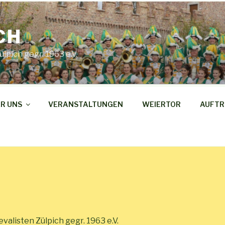
CH
pich gegr. 1963 e.V.
R UNS
VERANSTALTUNGEN
WEIERTOR
AUFTR
alisten Zülpich gegr. 1963 e.V.