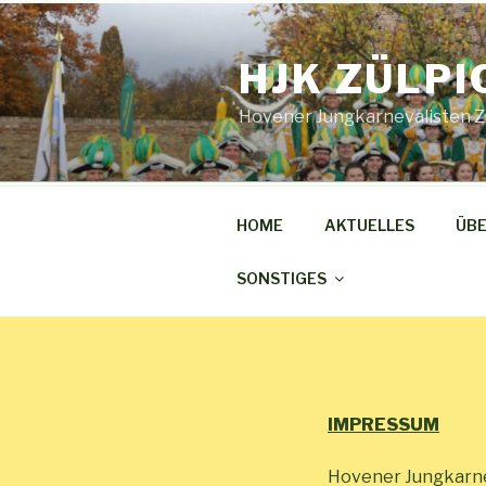
Zum
Inhalt
springen
HJK ZÜLPI
Hovener Jungkarnevalisten Zül
HOME
AKTUELLES
ÜBE
SONSTIGES
IMPRESSUM
Hovener Jungkarnev