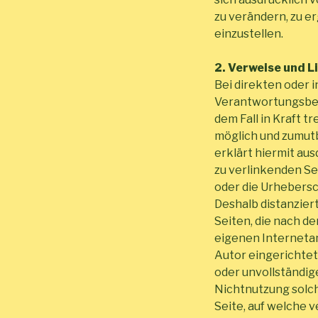
zu verändern, zu e
einzustellen.
2. Verweise und L
Bei direkten oder i
Verantwortungsbere
dem Fall in Kraft t
möglich und zumutb
erklärt hiermit aus
zu verlinkenden Se
oder die Urhebersc
Deshalb distanziert
Seiten, die nach de
eigenen Interneta
Autor eingerichtete
oder unvollständig
Nichtnutzung solch
Seite, auf welche v