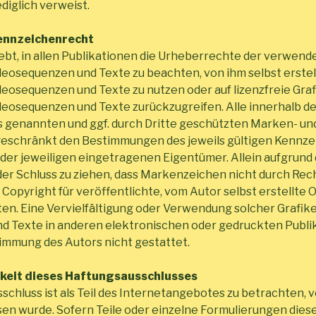
diglich verweist.
Kennzeichenrecht
rebt, in allen Publikationen die Urheberrechte der verwend
osequenzen und Texte zu beachten, von ihm selbst erstell
osequenzen und Texte zu nutzen oder auf lizenzfreie Graf
eosequenzen und Texte zurückzugreifen. Alle innerhalb d
 genannten und ggf. durch Dritte geschützten Marken- u
geschränkt den Bestimmungen des jeweils gültigen Kennz
der jeweiligen eingetragenen Eigentümer. Allein aufgrund
der Schluss zu ziehen, dass Markenzeichen nicht durch Rech
 Copyright für veröffentlichte, vom Autor selbst erstellte O
ten. Eine Vervielfältigung oder Verwendung solcher Grafi
d Texte in anderen elektronischen oder gedruckten Publik
immung des Autors nicht gestattet.
keit dieses Haftungsausschlusses
schluss ist als Teil des Internetangebotes zu betrachten, 
sen wurde. Sofern Teile oder einzelne Formulierungen dies