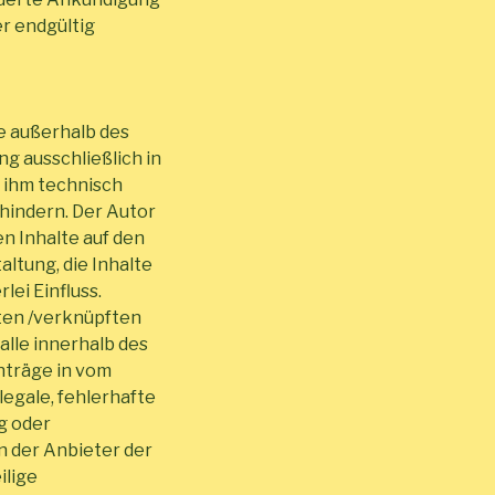
er endgültig
ie außerhalb des
g ausschließlich in
s ihm technisch
rhindern. Der Autor
en Inhalte auf den
ltung, die Inhalte
ei Einfluss.
nkten /verknüpften
alle innerhalb des
nträge in vom
legale, fehlerhafte
g oder
n der Anbieter der
ilige