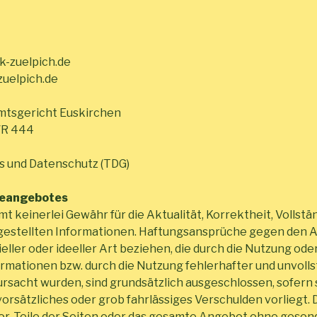
jk-zuelpich.de
zuelpich.de
Amtsgericht Euskirchen
VR 444
s und Datenschutz (TDG)
ineangebotes
 keinerlei Gewähr für die Aktualität, Korrektheit, Vollstä
tgestellten Informationen. Haftungsansprüche gegen den A
eller oder ideeller Art beziehen, die durch die Nutzung od
mationen bzw. durch die Nutzung fehlerhafter und unvolls
rsacht wurden, sind grundsätzlich ausgeschlossen, sofern 
orsätzliches oder grob fahrlässiges Verschulden vorliegt. 
vor, Teile der Seiten oder das gesamte Angebot ohne ges