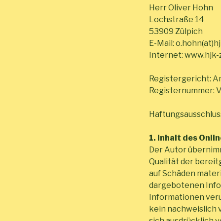
Herr Oliver Hohn
Lochstraße 14
53909 Zülpich
E-Mail: o.hohn(at)h
Internet: www.hjk-
Registergericht: 
Registernummer: 
Haftungsausschlus
1. Inhalt des Onl
Der Autor übernimmt
Qualität der berei
auf Schäden materi
dargebotenen Infor
Informationen veru
kein nachweislich v
sich ausdrücklich 