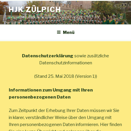
Zum
HJK ZÜLPICH
Inhalt
springen
Hovener Jungkarnevalisten Zülpich gegr. 1963 e.V.
Menü
Datenschutzerklärung
sowie zusätzliche
Datenschutzinformationen
(Stand 25. Mai 2018 (Version 1))
Informationen zum Umgang mit Ihren
personenbezogenen Daten
Zum Zeitpunkt der Erhebung Ihrer Daten müssen wir Sie
in klarer, verständlicher Weise über den Umgang mit
Ihren personenbezogenen Daten informieren. Hier finden