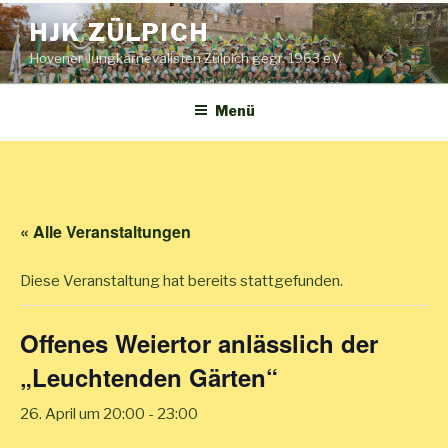
Zum
HJK ZÜLPICH
Inhalt
springen
Hovener Jungkarnevalisten Zülpich gegr. 1963 e.V.
Menü
« Alle Veranstaltungen
Diese Veranstaltung hat bereits stattgefunden.
Offenes Weiertor anlässlich der
„Leuchtenden Gärten“
26. April um 20:00
-
23:00