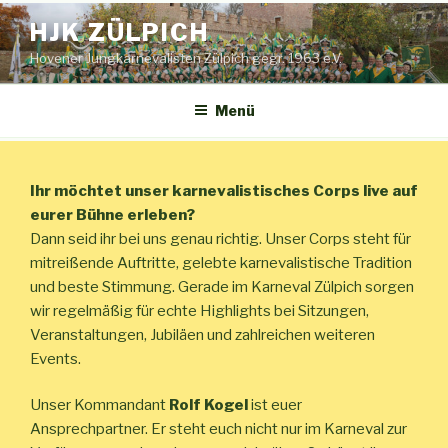
Zum
HJK ZÜLPICH
Inhalt
springen
Hovener Jungkarnevalisten Zülpich gegr. 1963 e.V.
Menü
Ihr möchtet unser karnevalistisches Corps live auf
eurer Bühne erleben?
Dann seid ihr bei uns genau richtig. Unser Corps steht für
mitreißende Auftritte, gelebte karnevalistische Tradition
und beste Stimmung. Gerade im Karneval Zülpich sorgen
wir regelmäßig für echte Highlights bei Sitzungen,
Veranstaltungen, Jubiläen und zahlreichen weiteren
Events.
Unser Kommandant
Rolf Kogel
ist euer
Ansprechpartner. Er steht euch nicht nur im Karneval zur